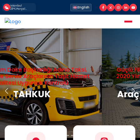
İstanbul
English
28°C
Parçalı Bulutlu
Güçlü Filomuz ve Deneyimli Kadromuzla
2020 Ylından İtibaren İBB ve Bağlı İştirak
Şirketlerine
Araç Kiralama Faaliyeti