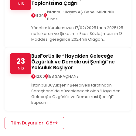
Toplantısına Çağrı
NİS
İstanbul Ulaşım AŞ Genel Müdürlük
11:30
Binası
Yönetim Kurulumuzun 17/02/2025 tarih 2025/25
no’lu kararı ve Şirketimiz Esas Sözleşmesinin 13.
Maddesi gereğince 2024 Yılı Olağan...
BusForUs ile “Hayalden Geleceğe
23
Özgürlük ve Demokrasi Şenliği”ne
Yolculuk Başlıyor
NİS
12:00
İBB SARAÇHANE
İstanbul Büyükşehir Belediyesi tarafından
Saraçhane'de düzenlenecek olan “Hayalden
Geleceğe Özgürlük ve Demokrasi Şenliği”
kapsamı...
Tüm Duyuruları Gör