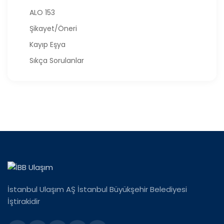
ALO 153
Şikayet/Öneri
Kayıp Eşya
Sıkça Sorulanlar
İstanbul Ulaşım AŞ İstanbul Büyükşehir Belediyesi
İştirakidir