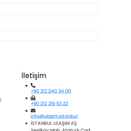
İletişim
+90 212 240 34 00
i
+90 212 219 53 22
info@ulasim.istanbul
İSTANBUL ULAŞIM AŞ
Yeşilköy Mah. Atatürk Cad.